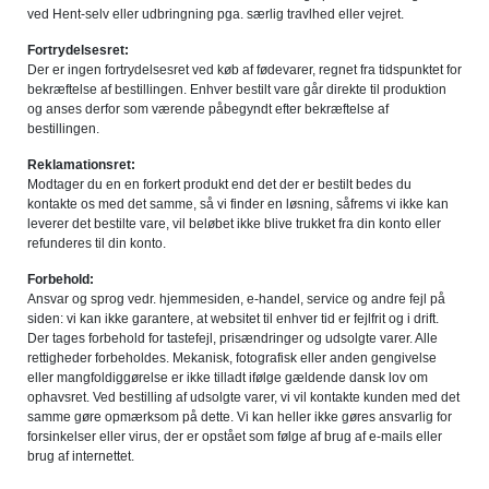
ved Hent-selv eller udbringning pga. særlig travlhed eller vejret.
Fortrydelsesret:
Der er ingen fortrydelsesret ved køb af fødevarer, regnet fra tidspunktet for
bekræftelse af bestillingen. Enhver bestilt vare går direkte til produktion
og anses derfor som værende påbegyndt efter bekræftelse af
bestillingen.
Reklamationsret:
Modtager du en en forkert produkt end det der er bestilt bedes du
kontakte os med det samme, så vi finder en løsning, såfrems vi ikke kan
leverer det bestilte vare, vil beløbet ikke blive trukket fra din konto eller
refunderes til din konto.
Forbehold:
Ansvar og sprog vedr. hjemmesiden, e-handel, service og andre fejl på
siden: vi kan ikke garantere, at websitet til enhver tid er fejlfrit og i drift.
Der tages forbehold for tastefejl, prisændringer og udsolgte varer. Alle
rettigheder forbeholdes. Mekanisk, fotografisk eller anden gengivelse
eller mangfoldiggørelse er ikke tilladt ifølge gældende dansk lov om
ophavsret. Ved bestilling af udsolgte varer, vi vil kontakte kunden med det
samme gøre opmærksom på dette. Vi kan heller ikke gøres ansvarlig for
forsinkelser eller virus, der er opstået som følge af brug af e-mails eller
brug af internettet.