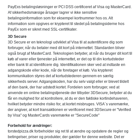
PayExs betalingsløsninger er PCI DSS certificeret af Visa og MasterCard.
Af sikkerhedsmæsige årsager lagrer vi ikke sensitive
betalingsinformation som for eksempel kortnummer hos os. Alt
information som opgives er krypteret til stedet på betalingsiderne hos
PayEx som er sikret med SSL-certifikater.
3D Secure
3D Secure er en teknologi udviklet af Visa til at autentificere dig som
forbruger, når du betaler med dit kort på internettet. Standarden bliver
også brugt af MasterCard. Teknologien betyder, at når du bruger dit kort til
køb af varer eller tjenester på internettet, er det op til din kortudsteder
eller bank til at identificere dig. Identifikationen sker ved at indtaste en
adgangskode eller kode, når de foretager et køb. Via krypteret
kommunikation styres det af kortudstederen gennem en særlig
sikkerheds server. Adgangskoden, har du selv valgt eller er blevet tildelt
af den bank, der har udstedt kortet. Fordelen som forbruger, ved at
anvende en online betalingstjeneste der tilbyder 3DSecure, betyder at du
får en mulighed for at kontrollere, at du er den faktiske kortindehaveren,
hvilket betyder mindre risiko for, at kortet misbruges. VISA´s varemærke,
der angiver, at kort transaktionen er verificeret med 3DSecure er "Verified
by Visa" og MasterCards varemærke er "SecureCode"
Forbehold for ændringer:
torstedpizza.dk forbeholder sig ret til at ændre og opdatere de regler og
betingelser, priser og produkter, der gælder for denne website. Det er