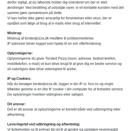
derfor vigtigt, at du løbende holder dig orienteret om der er sket
ændringer. Ved bestilling af udsolgte varer, vi vil kontakte kunden med det
samme gøre opmærksom på dette.
Vi kan heller ikke gøres ansvarlig for forsinkelser eller virus, der er
opstået som følge af brug af e-mails eller brug af internettet.
Misbrug:
Misbrug af torstedpizza.dk medføre til politianmeldelse.
IP adresser bliver logget som hjælp til en evt. efterforskning.
Oplysningerne:
Oplysningerne du giver Torsted Pizza (navn, adresse, fastnet telefon,
mobiltelefon, e-mail) vil kun blive brugt til at give dig en bedre service og
vil naturligvis ikke blive videregivet til andre.
IP og Cookies:
Når du besøger torstedpizza.dk, logger vi din IP nr. hos os og nogle
tilfælder gemme vi en lille fil 'cookie' i din computer for at forbedre service.
De oplysninger hverken vidergives eller sælges.
Dit ansvar:
Det er dit ansvar at oplysningerne er korrekt både ved udbringning eller
afhentning.
Leveringstid ved udbringning og afhentning:
Vi forbeholder os til enhver tid ret til at ændre og opdatere leveringstid