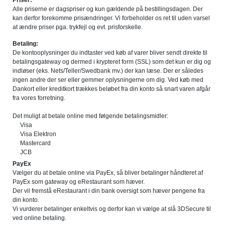
Priser:
Alle priserne er dagspriser og kun gældende på bestillingsdagen. Der
kan derfor forekomme prisændringer. Vi forbeholder os ret til uden varsel
at ændre priser pga. trykfejl og evt. prisforskelle.
Betaling:
De kontooplysninger du indtaster ved køb af varer bliver sendt direkte til
betalingsgateway og dermed i krypteret form (SSL) som det kun er dig og
indløser (eks. Nets/Teller/Swedbank mv.) der kan læse. Der er således
ingen andre der ser eller gemmer oplysningerne om dig. Ved køb med
Dankort eller kreditkort trækkes beløbet fra din konto så snart varen afgår
fra vores forretning.
Det muligt at betale online med følgende betalingsmidler:
Visa
Visa Elektron
Mastercard
JCB
PayEx
Vælger du at betale online via PayEx, så bliver betalinger håndteret af
PayEx som gateway og eRestaurant som hæver.
Der vil fremstå eRestaurant i din bank oversigt som hæver pengene fra
din konto.
Vi vurderer betalinger enkeltvis og derfor kan vi vælge at slå 3DSecure til
ved online betaling.