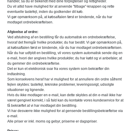
handler, så du er bekendt med dine forpligtelser og rettigheder.
Du vil altid have mulighed for at anvende "tilbage"-knappen og rette
eventuelle tastefejl, inden du godkender dit køb.
Vi gør opmærksom på, at købsaftalen først er bindende, når du har
modtaget ordrebekræftelsen.
Afgivelse af ordre:
Ved afslutning af en bestilling får du automatisk en ordrebekræftelse,
hvoraf det fremgår hvilke produkter, du har bestilt. Vi gør opmærksom på,
at købsaftalen først er bindende, når du har modtaget ordrebekræftelsen.
Når du har udfyldt en bestilling, vil vores system automatisk sende dig en
e-mail, hvori der angives hvilke produkt/er, du har købt og vi anbefaler, at
du gemmer din ordrebekræftelse.
Det er kun et elektronisk svar fra vores system som bekræfter din
indtastning.
Som konsekvens heraf har vi mulighed for at annullere din ordre såfremt
fejlen skyldes: tastefejl, tekniske problemer, leveringssvigt, udsolgte
situationer og lignende.
Hvis du ikke modtager en e-mail, kan dette skyldes at din e-mail ikke har
været gengivet korrekt, i så fald kan du kontakte vores kundeservice for at
få bekræftet at vi har modtaget din bestilling.
Vi har desværre ikke mulighed for at gensende bestillingsbekræftelse via
e-mail.
Alle priser er inkl. moms og gebyr, priserne er dagspriser.