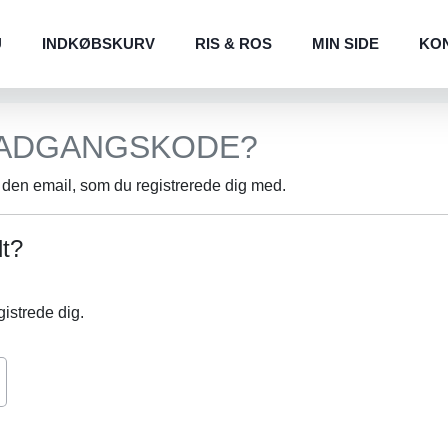
U
INDKØBSKURV
RIS & ROS
MIN SIDE
KO
 ADGANGSKODE?
t den email, som du registrerede dig med.
dt?
gistrede dig.