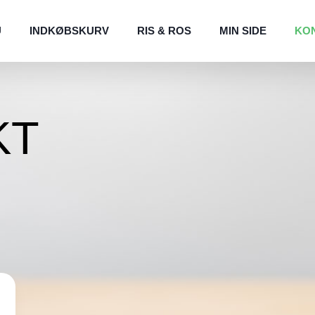
U
INDKØBSKURV
RIS & ROS
MIN SIDE
KO
KT